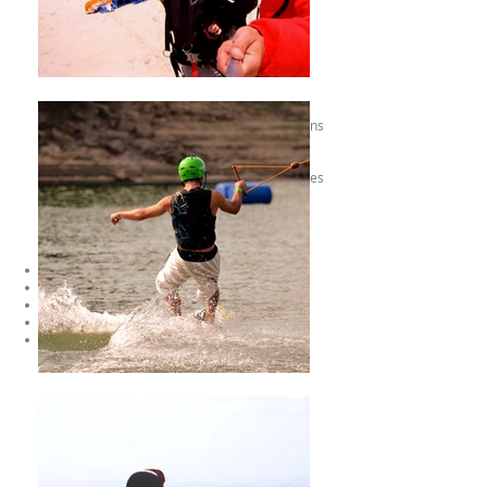
Programme créé pour les journées «sans
vent»!
Le plaisir ne s'arrêtera pas !!!
Vous pouvez nous rejoindre et profiter de ces
expériences!
ACTIVITÉS
Tandem de parapente
Wakeboard
Trekking dans le parc national de Gerês
Escalade
Excursion en SUP sur la rivière Neiva